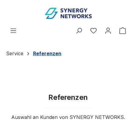
Zum Hauptinhalt springen
Du hast 0 Produ
Ware
Service
Referenzen
Referenzen
Auswahl an Kunden von SYNERGY NETWORKS.