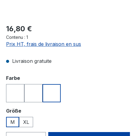
Prix régulier :
16,80 €
Contenu :
1
Prix HT, frais de livraison en sus
Livraison gratuite
Sélectionnez
Farbe
Blau
Rot
Weiß
Sélectionnez
Größe
M
XL