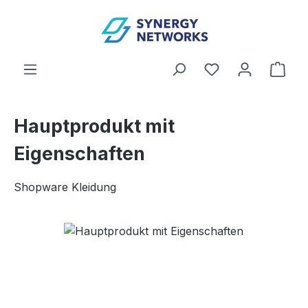
Zum Hauptinhalt springen
Du hast 0 Produ
Ware
Hauptprodukt mit
Eigenschaften
Shopware Kleidung
Bildergalerie überspringen