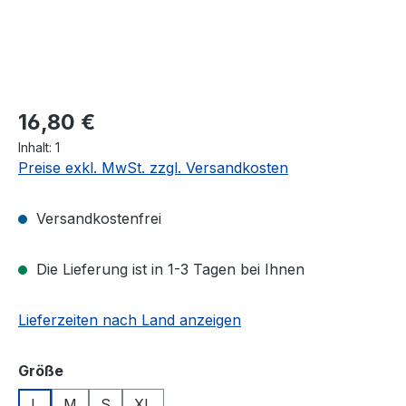
Regulärer Preis:
16,80 €
Inhalt:
1
Preise exkl. MwSt. zzgl. Versandkosten
Versandkostenfrei
Die Lieferung ist in 1-3 Tagen bei Ihnen
Lieferzeiten nach Land anzeigen
auswählen
Größe
L
M
S
XL